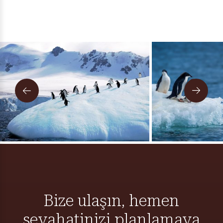
Form başarı ile gönderildi. En kısa sürede sizinle iletişime
Lütfen en az 1 adet seçeneği işaretleyiniz.
geçilecektir.
TAMAM
TAMAM
Bize ulaşın, hemen
seyahatinizi planlamaya