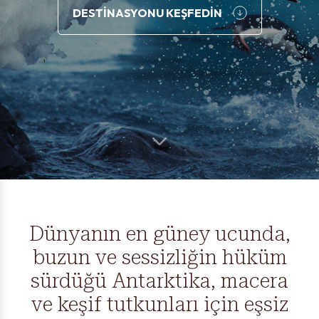
DESTİNASYONU KEŞFEDİN
Mesajınız
İki Kişi
Tek Kişi
Telefon, e-posta ve SMS kanalları ile iletişime geçilmesine
izin veriyorum.
Gizlilik Politikasını
okudum ve kabul
ediyorum.
GÖNDER
Dünyanın en güney ucunda,
buzun ve sessizliğin hüküm
sürdüğü Antarktika, macera
ve keşif tutkunları için eşsiz