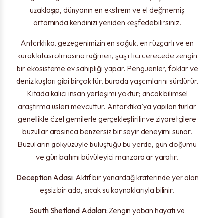
uzaklaşıp, dünyanın en ekstrem ve el değmemiş
ortamında kendinizi yeniden keşfedebilirsiniz.
Antarktika, gezegenimizin en soğuk, en rüzgarlı ve en
kurak kıtası olmasına rağmen, şaşırtıcı derecede zengin
bir ekosisteme ev sahipliği yapar. Penguenler, foklar ve
deniz kuşları gibi birçok tür, burada yaşamlarını sürdürür.
Kıtada kalıcı insan yerleşimi yoktur; ancak bilimsel
araştırma üsleri mevcuttur. Antarktika’ya yapılan turlar
genellikle özel gemilerle gerçekleştirilir ve ziyaretçilere
buzullar arasında benzersiz bir seyir deneyimi sunar.
Buzulların gökyüzüyle buluştuğu bu yerde, gün doğumu
ve gün batımı büyüleyici manzaralar yaratır.
Deception Adası:
Aktif bir yanardağ kraterinde yer alan
eşsiz bir ada, sıcak su kaynaklarıyla bilinir.
South Shetland Adaları:
Zengin yaban hayatı ve