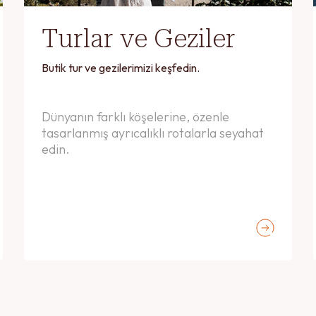
Turlar ve Geziler
Butik tur ve gezilerimizi keşfedin.
Dünyanın farklı köşelerine, özenle
Kayıt Formu
tasarlanmış ayrıcalıklı rotalarla seyahat
edin.
Soyadı*
+1
Teşekkürler!
Uyarı!