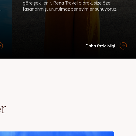
göre şekillenir. Rena Travel olarak, size özel
.
tasarlanmış, unutulmaz deneyimler sunuyoruz.
Daha fazla bilgi
r