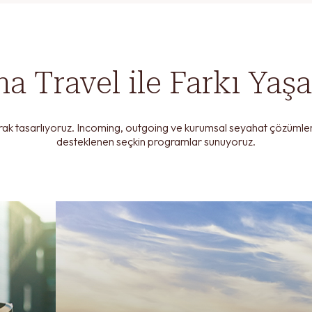
Form başarı ile gönderildi. En kısa sürede sizinle iletişime geçilecektir
Lütfen en az 1 adet seçeneği işaretleyiniz.
a Travel ile Farkı Yaş
TAMAM
TAMAM
İki Kişi
Tek Kişi
ak tasarlıyoruz. Incoming, outgoing ve kurumsal seyahat çözümlerimi
desteklenen seçkin programlar sunuyoruz.
ı ile iletişime geçilmesine izin
udum ve kabul ediyorum.