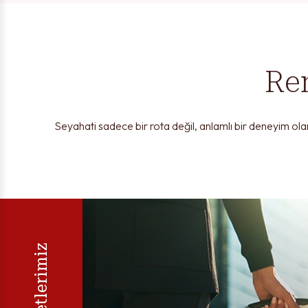
Mesajınız
Ren
Seyahati sadece bir rota değil, anlamlı bir deneyim olar
Telefon, e-posta ve SMS kanallar
veriyorum.
Gizlilik Politikasını
ok
Hizmetlerimiz