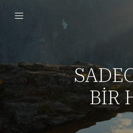
SADEC
ETK
ORGANİ
BİR 
Hi