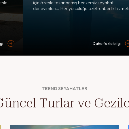
enle
için özenle tasarlanmış benzersiz seyahat
deneyimleri… Her yolculuğa özel rehberlik hizmeti
gi
Daha fazla bilgi
TREND SEYAHATLER
Güncel Turlar ve Gezile