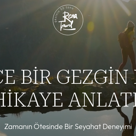
E BİR GEZGİN 
İLEYİCİ KURU
ZASYON DENE
HİKAYE ANLATI
kaye Yaratan Kurumsal Organizasyon Deney
Zamanın Ötesinde Bir Seyahat Deneyimi