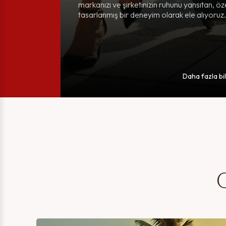
markanızı ve şirketinizin ruhunu yansıtan, öz
tasarlanmış bir deneyim olarak ele alıyoruz.
Daha fazla bil