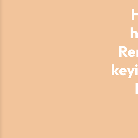
H
h
Re
keyi