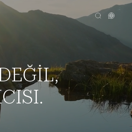
TR
EN
DEĞİL,
MSAL
YİMLERİ
CISI.
imi