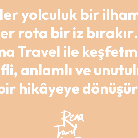
er yolculuk bir ilha
er rota bir iz bırakı
na Travel ile keşfetm
fli, anlamlı ve unut
bir hikâyeye dönüşür