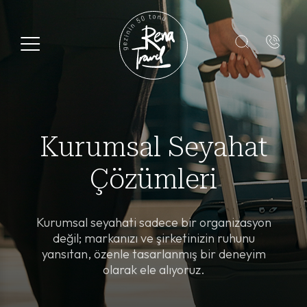
Kayıt Formu
Adı*
Kurumsal Seyahat
Soyadı*
Çözümleri
E-Posta*
Kurumsal seyahati sadece bir organizasyon
değil; markanızı ve şirketinizin ruhunu
+1
yansıtan, özenle tasarlanmış bir deneyim
olarak ele alıyoruz.