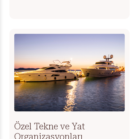
Form başarı ile gönderildi. En kısa sürede sizinle iletişime
Lütfen en az 1 adet seçeneği işaretleyiniz.
geçilecektir.
TAMAM
TAMAM
Özel Tekne ve Yat
Organizasyonları