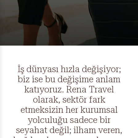
Mesajınız
İki Kişi
Tek Kişi
Telefon, e-posta ve SMS kanalları ile iletişime geçilmesine
İş dünyası hızla değişiyor;
izin veriyorum.
Gizlilik Politikasını
okudum ve kabul
ediyorum.
biz ise bu değişime anlam
katıyoruz. Rena Travel
GÖNDER
olarak, sektör fark
etmeksizin her kurumsal
yolculuğu sadece bir
seyahat değil; ilham veren,