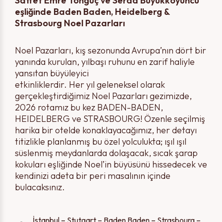
Saffet Emre Tonguç ve Serda Büyükkoyuncu
eşliğinde Baden Baden, Heidelberg &
Strasbourg Noel Pazarları
Noel Pazarları, kış sezonunda Avrupa’nın dört bir
yanında kurulan, yılbaşı ruhunu en zarif haliyle
yansıtan büyüleyici
etkinliklerdir. Her yıl geleneksel olarak
gerçekleştirdiğimiz Noel Pazarları gezimizde,
2026 rotamız bu kez BADEN-BADEN,
HEIDELBERG ve STRASBOURG! Özenle seçilmiş
harika bir otelde konaklayacağımız, her detayı
titizlikle planlanmış bu özel yolculukta; ışıl ışıl
süslenmiş meydanlarda dolaşacak, sıcak şarap
kokuları eşliğinde Noel’in büyüsünü hissedecek ve
kendinizi adeta bir peri masalının içinde
bulacaksınız.
İstanbul – Stutgart – Baden Baden – Strasbourg –