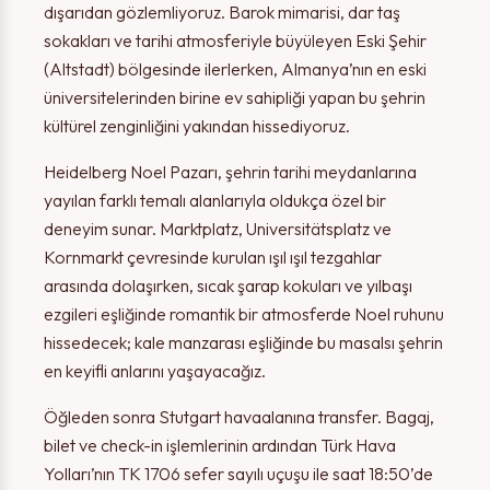
dışarıdan gözlemliyoruz. Barok mimarisi, dar taş
sokakları ve tarihi atmosferiyle büyüleyen Eski Şehir
(Altstadt) bölgesinde ilerlerken, Almanya’nın en eski
üniversitelerinden birine ev sahipliği yapan bu şehrin
kültürel zenginliğini yakından hissediyoruz.
Heidelberg Noel Pazarı, şehrin tarihi meydanlarına
yayılan farklı temalı alanlarıyla oldukça özel bir
deneyim sunar. Marktplatz, Universitätsplatz ve
Kornmarkt çevresinde kurulan ışıl ışıl tezgahlar
arasında dolaşırken, sıcak şarap kokuları ve yılbaşı
ezgileri eşliğinde romantik bir atmosferde Noel ruhunu
hissedecek; kale manzarası eşliğinde bu masalsı şehrin
en keyifli anlarını yaşayacağız.
Öğleden sonra Stutgart havaalanına transfer. Bagaj,
bilet ve check-in işlemlerinin ardından Türk Hava
Yolları’nın TK 1706 sefer sayılı uçuşu ile saat 18:50’de