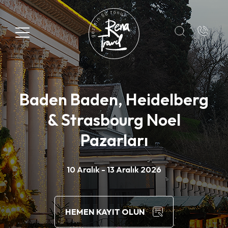
Kayıt Formu
Adı*
Baden Baden, Heidelberg
Soyadı*
& Strasbourg Noel
Pazarları
E-Posta*
10 Aralık - 13 Aralık 2026
+1
HEMEN KAYIT OLUN