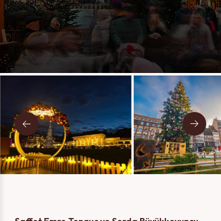
Mesajınız
İki Kişi
Tek Kişi
Telefon, e-posta ve SMS kanalları ile iletişime geçilmesine
izin veriyorum.
Gizlilik Politikasını
okudum ve kabul
ediyorum.
GÖNDER