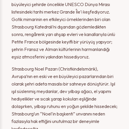
büyüleyici şehirde öncelikle UNESCO Dünya Mirası
listesindeki tarihi merkez Grande Île’i keşfediyoruz.
Teşekkürler!
Uyarı!
Gotik mimarinin en etkileyici örneklerinden biri olan
Strasbourg Katedrali’ni dışarıdan gözlemledikten
sonra, rengârenk yarı ahşap evleri ve kanallarıyla ünlü
Form başarı ile gönderildi. En kısa sürede sizinle iletişime
Lütfen en az 1 adet seçeneği işaretleyiniz.
Petite France bölgesinde keyifli bir yürüyüş yapıyor;
geçilecektir.
şehrin Fransız ve Alman kültürlerinin harmanlandığı
eşsiz atmosferini yakından hissediyoruz.
Strasbourg Noel Pazarı (Christkindelsmärik),
TAMAM
Avrupa’nın en eski ve en büyüleyici pazarlarından biri
TAMAM
olarak şehri adeta masalsı bir sahneye dönüştürür. Işıl
ışıl süslenmiş meydanlar, dev yılbaşı ağacı, el yapımı
hediyelikler ve sıcak şarap kokuları eşliğinde
dolaşırken, yılbaşı ruhunu en yoğun şekilde hissedecek;
Strasbourg’un “Noel’in başkenti” unvanını neden
fazlasıyla hak ettiğini unutulmaz bir deneyimle
keşfedeceğiz.