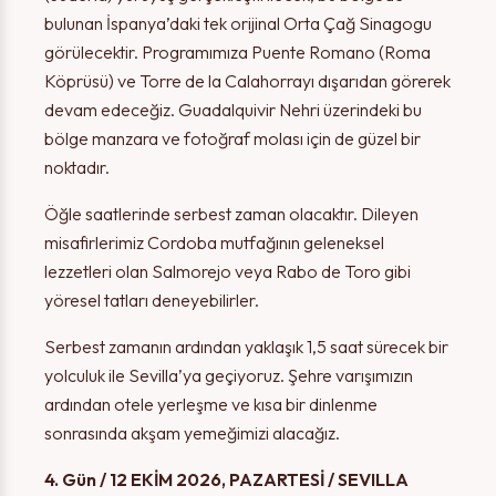
bulunan İspanya’daki tek orijinal Orta Çağ Sinagogu
TAMAM
görülecektir. Programımıza Puente Romano (Roma
TAMAM
Köprüsü) ve Torre de la Calahorrayı dışarıdan görerek
devam edeceğiz. Guadalquivir Nehri üzerindeki bu
bölge manzara ve fotoğraf molası için de güzel bir
noktadır.
Öğle saatlerinde serbest zaman olacaktır. Dileyen
misafirlerimiz Cordoba mutfağının geleneksel
lezzetleri olan Salmorejo veya Rabo de Toro gibi
yöresel tatları deneyebilirler.
Serbest zamanın ardından yaklaşık 1,5 saat sürecek bir
yolculuk ile Sevilla’ya geçiyoruz. Şehre varışımızın
ardından otele yerleşme ve kısa bir dinlenme
sonrasında akşam yemeğimizi alacağız.
4. Gün / 12 EKİM 2026, PAZARTESİ / SEVILLA