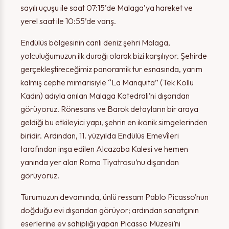
sayılı uçuşu ile saat 07:15’de Malaga’ya hareket ve
yerel saat ile 10:55’de varış.
Endülüs bölgesinin canlı deniz şehri Malaga,
yolculuğumuzun ilk durağı olarak bizi karşılıyor. Şehirde
gerçekleştireceğimiz panoramik tur esnasında, yarım
kalmış cephe mimarisiyle “La Manquita” (Tek Kollu
Kadın) adıyla anılan Malaga Katedrali’ni dışarıdan
görüyoruz. Rönesans ve Barok detayların bir araya
geldiği bu etkileyici yapı, şehrin en ikonik simgelerinden
biridir. Ardından, 11. yüzyılda Endülüs Emevîleri
tarafından inşa edilen Alcazaba Kalesi ve hemen
yanında yer alan Roma Tiyatrosu’nu dışarıdan
görüyoruz.
Turumuzun devamında, ünlü ressam Pablo Picasso’nun
doğduğu evi dışarıdan görüyor; ardından sanatçının
eserlerine ev sahipliği yapan Picasso Müzesi’ni