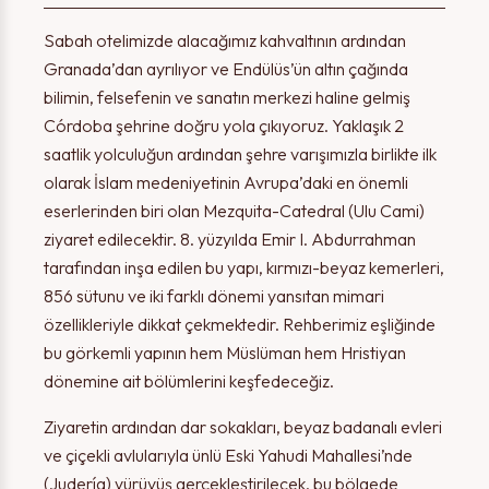
Sabah otelimizde alacağımız kahvaltının ardından
Granada’dan ayrılıyor ve Endülüs’ün altın çağında
bilimin, felsefenin ve sanatın merkezi haline gelmiş
Córdoba şehrine doğru yola çıkıyoruz. Yaklaşık 2
saatlik yolculuğun ardından şehre varışımızla birlikte ilk
olarak İslam medeniyetinin Avrupa’daki en önemli
eserlerinden biri olan Mezquita-Catedral (Ulu Cami)
ziyaret edilecektir. 8. yüzyılda Emir I. Abdurrahman
tarafından inşa edilen bu yapı, kırmızı-beyaz kemerleri,
856 sütunu ve iki farklı dönemi yansıtan mimari
Teşekkürler!
Uyarı!
özellikleriyle dikkat çekmektedir. Rehberimiz eşliğinde
bu görkemli yapının hem Müslüman hem Hristiyan
dönemine ait bölümlerini keşfedeceğiz.
Form başarı ile gönderildi. En kısa sürede sizinle iletişime
Lütfen en az 1 adet seçeneği işaretleyiniz.
geçilecektir.
Ziyaretin ardından dar sokakları, beyaz badanalı evleri
ve çiçekli avlularıyla ünlü Eski Yahudi Mahallesi’nde
(Judería) yürüyüş gerçekleştirilecek, bu bölgede