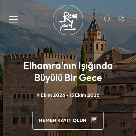
Kayıt Formu
Adı*
Elhamra’nın Işığında
Soyadı*
Büyülü Bir Gece
E-Posta*
9 Ekim 2026 - 13 Ekim 2026
+90
HEMEN KAYIT OLUN