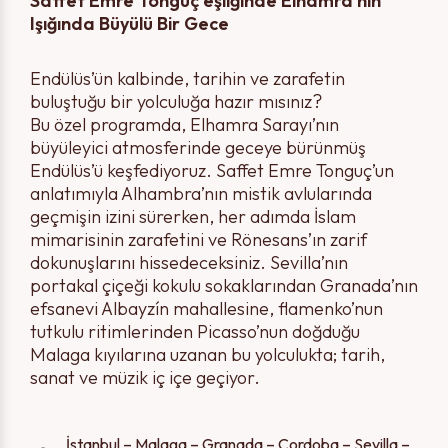
Saffet Emre Tonguç eşliğinde Elhamra'nın
Işığında Büyülü Bir Gece
Endülüs’ün kalbinde, tarihin ve zarafetin
buluştuğu bir yolculuğa hazır mısınız?
Bu özel programda, Elhamra Sarayı’nın
büyüleyici atmosferinde geceye bürünmüş
Endülüs’ü keşfediyoruz. Saffet Emre Tonguç’un
anlatımıyla Alhambra’nın mistik avlularında
geçmişin izini sürerken, her adımda İslam
mimarisinin zarafetini ve Rönesans’ın zarif
dokunuşlarını hissedeceksiniz. Sevilla’nın
portakal çiçeği kokulu sokaklarından Granada’nın
efsanevi Albayzín mahallesine, flamenko’nun
tutkulu ritimlerinden Picasso’nun doğduğu
Malaga kıyılarına uzanan bu yolculukta; tarih,
sanat ve müzik iç içe geçiyor.
İstanbul – Malaga – Granada – Cordoba – Sevilla –