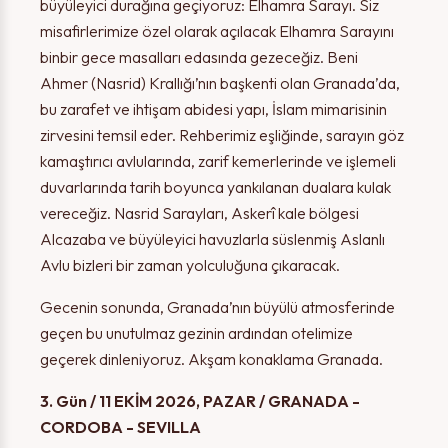
büyüleyici durağına geçiyoruz: Elhamra Sarayı. Siz
misafirlerimize özel olarak açılacak Elhamra Sarayını
binbir gece masalları edasında gezeceğiz. Beni
Ahmer (Nasrid) Krallığı’nın başkenti olan Granada’da,
bu zarafet ve ihtişam abidesi yapı, İslam mimarisinin
zirvesini temsil eder. Rehberimiz eşliğinde, sarayın göz
kamaştırıcı avlularında, zarif kemerlerinde ve işlemeli
duvarlarında tarih boyunca yankılanan dualara kulak
vereceğiz. Nasrid Sarayları, Askerî kale bölgesi
Alcazaba ve büyüleyici havuzlarla süslenmiş Aslanlı
Avlu bizleri bir zaman yolculuğuna çıkaracak.
Gecenin sonunda, Granada’nın büyülü atmosferinde
geçen bu unutulmaz gezinin ardından otelimize
geçerek dinleniyoruz. Akşam konaklama Granada.
3. Gün / 11 EKİM 2026, PAZAR / GRANADA -
CORDOBA - SEVILLA