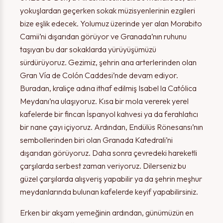
yokuşlardan geçerken sokak
müzisyenlerinin ezgileri
bize eşlik edecek. Yolumuz üzerinde yer alan Morabito
Camii’ni dışarıdan görüyor ve Granada’nın ruhunu
taşıyan bu dar sokaklarda yürüyüşümüzü
sürdürüyoruz. Gezimiz, şehrin ana arterlerinden olan
Gran Vía de Colón Caddesi’nde devam ediyor.
Buradan, kraliçe adına ithaf edilmiş Isabel la Católica
Meydanı’na ulaşıyoruz. Kısa bir mola vererek yerel
kafelerde bir fincan İspanyol kahvesi ya da ferahlatıcı
bir nane çayı içiyoruz. Ardından, Endülüs Rönesansı’nın
sembollerinden biri olan Granada Katedrali’ni
dışarıdan görüyoruz. Daha sonra çevredeki hareketli
çarşılarda serbest zaman veriyoruz. Dilerseniz bu
güzel çarşılarda alışveriş yapabilir ya da şehrin meşhur
meydanlarında bulunan kafelerde keyif yapabilirsiniz.
Erken bir akşam yemeğinin ardından, günümüzün en