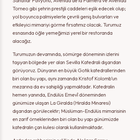
Sanatlar Pavyonu, Avenida de la Palmera ve Avenida
Torneo gibi şehrin prestijli caddeleri eşlik edecek olup;
yol boyunca palmiyelerle çevrili geniş bulvarları ve
etkileyici mimariyi görme fırsatımız olacak. Turumuz
esnasında öğle yemeğimizi yerel bir restoranda
alacağız.
Turumuzun devamında, sömürge döneminin izlerini
taşıyan bölgede yer alan Sevilla Katedrali dışarıdan
görüyoruz. Dünyanın en büyük Gotik katedrallerinden
biri olan bu yapı, aynı zamanda Kristof Kolomb’un
mezarına da ev sahipliği yapmaktadır. Katedralin
hemen yanında, Endülüs Emevî döneminden
günümüze ulaşan La Giralda (Hiralda Minaresi)
dışarıdan görülecektir; Müslüman-Endülüs mimarisinin
en zarif örneklerinden biri olan bu yapı günümüzde
katedralin çan kulesi olarak kullanılmaktadır.