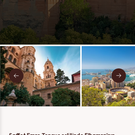
Mesajınız
İki Kişi
Tek Kişi
Telefon, e-posta ve SMS kanalları ile iletişime geçilmesine
izin veriyorum.
Gizlilik Politikasını
okudum ve kabul
ediyorum.
GÖNDER