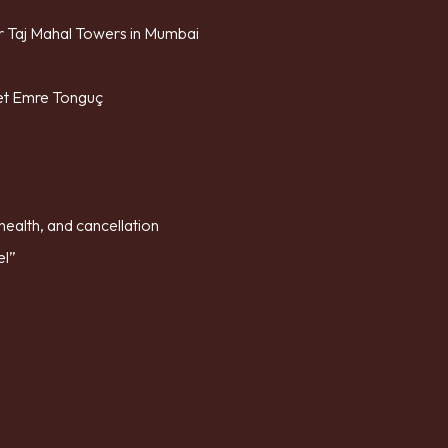
ar Taj Mahal Towers in Mumbai
fet Emre Tonguç
Registration Form
ealth, and cancellation
Surname*
el”
+90
Thank you!
Warning!