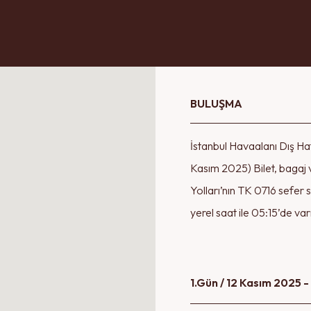
he form has been successfully submitted. We will contact you shortl
Please select at least one option.
OK
OK
BULUŞMA
Two Person
One Person
İstanbul Havaalanı Dış Hat
a phone, email, and SMS. I have
icy
.
Kasım 2025) Bilet, bagaj 
Yolları’nın TK 0716 sefer 
yerel saat ile 05:15’de var
1.Gün / 12 Kasım 2025 