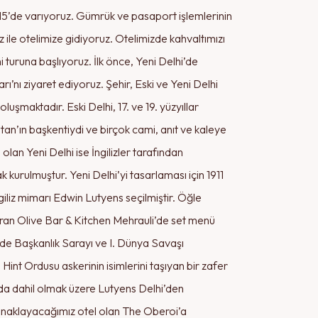
:15’de varıyoruz. Gümrük ve pasaport işlemlerinin
ile otelimize gidiyoruz. Otelimizde kahvaltımızı
 turuna başlıyoruz. İlk önce, Yeni Delhi’de
nı ziyaret ediyoruz. Şehir, Eski ve Yeni Delhi
uşmaktadır. Eski Delhi, 17. ve 19. yüzyıllar
an’ın başkentiydi ve birçok cami, anıt ve kaleye
 olan Yeni Delhi ise İngilizler tarafından
k kurulmuştur. Yeni Delhi’yi tasarlaması için 1911
giliz mimarı Edwin Lutyens seçilmiştir. Öğle
oran Olive Bar & Kitchen Mehrauli’de set menü
nde Başkanlık Sarayı ve I. Dünya Savaşı
int Ordusu askerinin isimlerini taşıyan bir zafer
 da dahil olmak üzere Lutyens Delhi’den
naklayacağımız otel olan The Oberoi’a