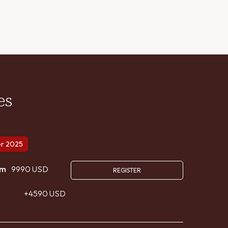
es
er 2025
om
9990 USD
REGISTER
+4590 USD