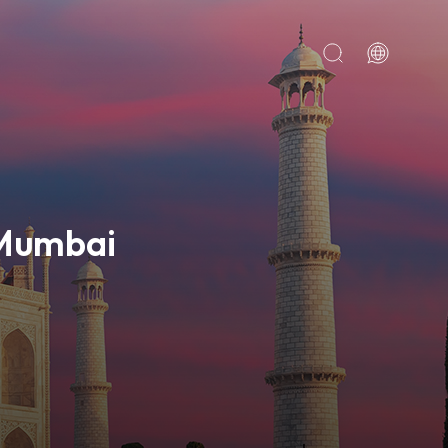
TR
EN
 Mumbai