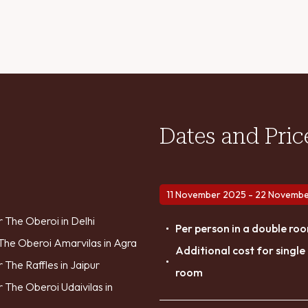
Dates and Pric
11 November 2025 - 22 Novemb
 The Oberoi in Delhi
Per person in a double ro
 The Oberoi Amarvilas in Agra
Additional cost for single
 The Raffles in Jaipur
room
 The Oberoi Udaivilas in