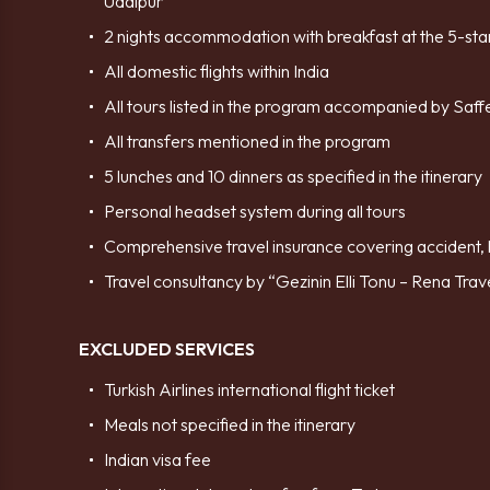
Udaipur
2 nights accommodation with breakfast at the 5-st
All domestic flights within India
All tours listed in the program accompanied by Saf
All transfers mentioned in the program
5 lunches and 10 dinners as specified in the itinerary
Personal headset system during all tours
Comprehensive travel insurance covering accident, h
Name*
Travel consultancy by “Gezinin Elli Tonu – Rena Trav
EXCLUDED SERVICES
E-mail*
Turkish Airlines international flight ticket
Meals not specified in the itinerary
Indian visa fee