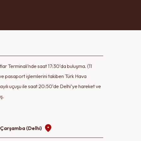
y.
lar Terminali’nde saat 17:30’da buluşma. (11
SEND
ve pasaport işlemlerini takiben Türk Hava
sayılı uçuşu ile saat 20:50’de Delhi’ye hareket ve
ış.
- Çarşamba (Delhi)