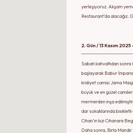
yerleşiyoruz. Akşam yemeğ
Restaurant’da alacağız. 
2. Gün / 13 Kasım 2025
Sabah kahvaltıdan sonra E
başlayarak Babür İmparato
kraliyet camisi Jama Masj
büyük ve en güzel camileri
mermerden inşa edilmiştir
dar sokaklarında bisikletli
Cihan’ın kızı Cihanara Beg
Daha sonra, Birla Mandir 