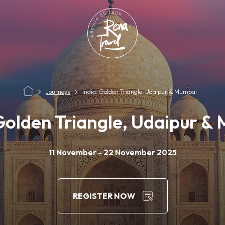
Journeys
India: Golden Triangle, Udaipur & Mumbai
 Golden Triangle, Udaipur &
11 November - 22 November 2025
REGISTER NOW