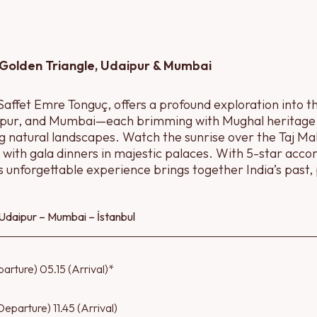
 Golden Triangle, Udaipur & Mumbai
Saffet Emre Tonguç, offers a profound exploration into th
 Udaipur, and Mumbai—each brimming with Mughal heritage
 natural landscapes. Watch the sunrise over the Taj Maha
ty with gala dinners in majestic palaces. With 5-star a
his unforgettable experience brings together India’s past
İstanbul – Delhi – Agra – Jaipur – Udaipur – Mumbai – İstanbul
arture) 05.15 (Arrival)*
eparture) 11.45 (Arrival)