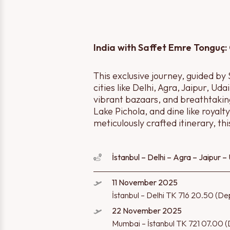
India with Saffet Emre Tonguç:
This exclusive journey, guided by 
cities like Delhi, Agra, Jaipur,
vibrant bazaars, and breathtaking
Lake Pichola, and dine like royal
meticulously crafted itinerary, t
11 November 2025
İstanbul – Delhi TK 716 20.50 (Dep
22 November 2025
Mumbai – İstanbul TK 721 07.00 (D