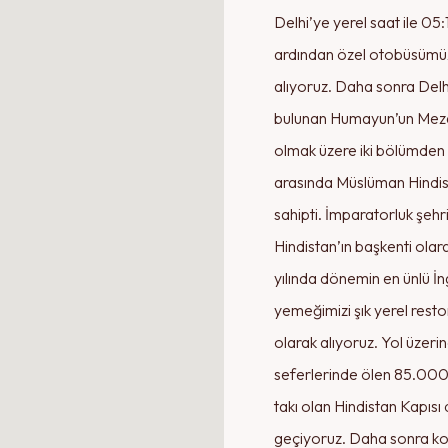
Delhi’ye yerel saat ile 05
ardından özel otobüsümüz 
alıyoruz. Daha sonra Delhi
bulunan Humayun’un Mezarı’
olmak üzere iki bölümden ol
arasında Müslüman Hindist
sahipti. İmparatorluk şehri
Hindistan’ın başkenti olara
yılında dönemin en ünlü İn
yemeğimizi şık yerel rest
olarak alıyoruz. Yol üzeri
seferlerinde ölen 85.000 H
takı olan Hindistan Kapısı
geçiyoruz. Daha sonra ko