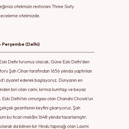
imizi otelimizin restoranı Three Sixty
Geceleme otelimizde.
 - Perşembe (Delhi)
ski Delhi turumuz olacak. Güne Eski Delhi’den
ru Şah Cihan tarafından 1656 yılında yaptırılan
id’i ziyaret ederek başlayoruz. Dünyanın en
nden biri olan cami, kırmızı kumtaşı ve beyaz
. Eski Delhi’nin omurgası olan Chandni Chowk’un
 çekçek gezintisinin keyfini çıkarıyoruz. Şah
üm bu ticari mekânı 1648 yılında tasarlamıştır.
olarak da bilinen bir Hindu tapınağı olan Laxmi